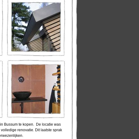
 in Bussum te kopen. De locatie was
olledige renovatie. Dit laatste sprak
rwezenlijken.