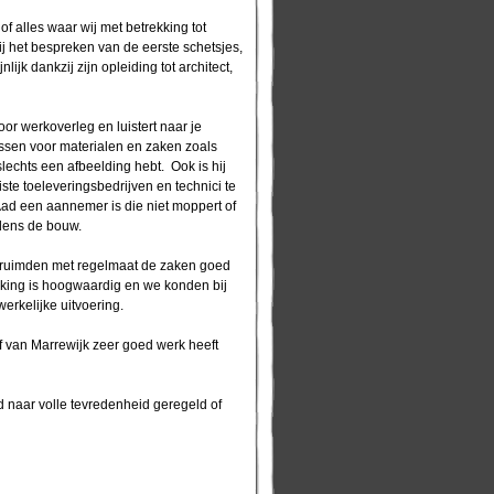
f alles waar wij met betrekking tot
j het bespreken van de eerste schetsjes,
jk dankzij zijn opleiding tot architect,
oor werkoverleg en luistert naar je
ssen voor materialen en zaken zoals
slechts een afbeelding hebt. Ook is hij
ste toeleveringsbedrijven en technici te
Aad een aannemer is die niet moppert of
jdens de bouw.
 ruimden met regelmaat de zaken goed
erking is hoogwaardig en we konden bij
erkelijke uitvoering.
f van Marrewijk zeer goed werk heeft
 naar volle tevredenheid geregeld of