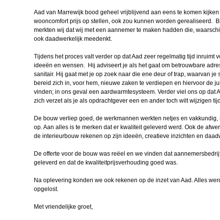
Aad van Marrewijk bood geheel vrijblijvend aan eens te komen kijken o
wooncomfort prijs op stellen, ook zou kunnen worden gerealiseerd. Bi
merkten wij dat wij met een aannemer te maken hadden die, waarschijnli
ook daadwerkelijk meedenkt.
Tijdens het proces valt verder op dat Aad zeer regelmatig tijd inruimt v
ideeën en wensen. Hij adviseert je als het gaat om betrouwbare adre
sanitair. Hij gaat met je op zoek naar die ene deur of trap, waarvan je 
bereid zich in, voor hem, nieuwe zaken te verdiepen en hiervoor de jui
vinden; in ons geval een aardwarmtesysteem. Verder viel ons op dat 
zich verzet als je als opdrachtgever een en ander toch wilt wijzigen ti
De bouw verliep goed, de werkmannen werkten netjes en vakkundig,
op. Aan alles is te merken dat er kwaliteit geleverd werd. Ook de afw
de interieurbouw rekenen op zijn ideeën, creatieve inzichten en daadw
De offerte voor de bouw was reëel en we vinden dat aannemersbedrij
geleverd en dat de kwaliteitprijsverhouding goed was.
Na oplevering konden we ook rekenen op de inzet van Aad. Alles werd
opgelost.
Met vriendelijke groet,