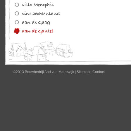
©2013 Bouwbedrijf Aad van Marrewijk
|
Sitemap
|
Contact